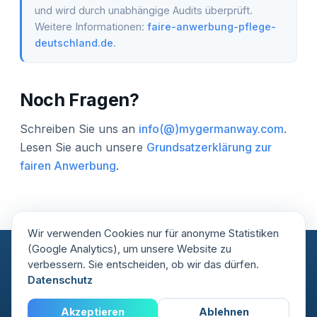
und wird durch unabhängige Audits überprüft.
Weitere Informationen:
faire-anwerbung-pflege-
deutschland.de
.
Noch Fragen?
Schreiben Sie uns an
info(@)mygermanway.com
.
Lesen Sie auch unsere
Grundsatzerklärung zur
fairen Anwerbung
.
Wir verwenden Cookies nur für anonyme Statistiken
(Google Analytics), um unsere Website zu
verbessern. Sie entscheiden, ob wir das dürfen.
Datenschutz
RAL-Gütezeichen Faire
Bildungsträger AZAV-
Anwerbung
zertifiziert
© 2026 MyGermanWay GmbH ·
Impressum
·
Datenschutz
·
Akzeptieren
Ablehnen