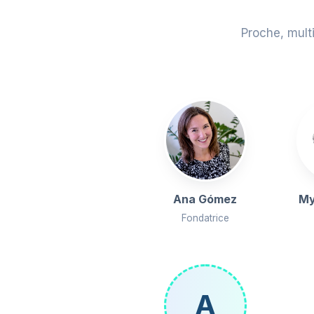
Proche, mult
Ana Gómez
My
Fondatrice
A