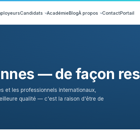
ployeurs
Candidats
Académie
Blog
À propos
Contact
Portail
sonnes — de façon re
es et les professionnels internationaux,
eilleure qualité — c'est la raison d'être de