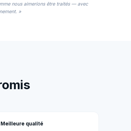
omme nous aimerions être traités — avec
gnement. »
romis
Meilleure qualité