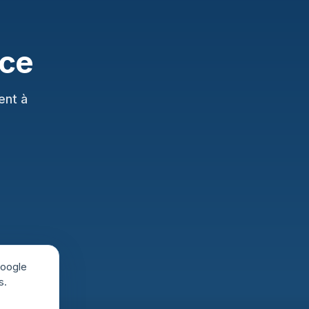
nce
ent à
Google
s.