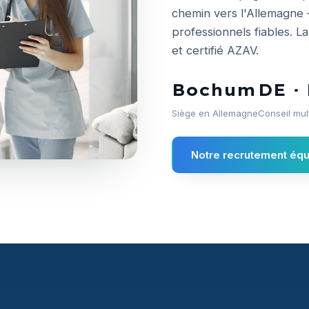
chemin vers l'Allemagne 
professionnels fiables. 
et certifié AZAV.
Bochum
DE · 
Siège en Allemagne
Conseil mul
Notre recrutement équ