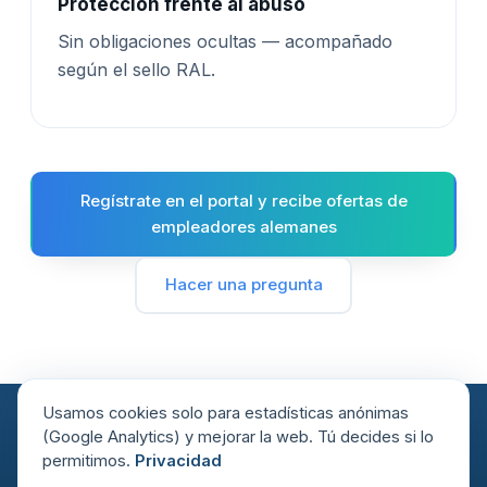
Protección frente al abuso
Sin obligaciones ocultas — acompañado
según el sello RAL.
Regístrate en el portal y recibe ofertas de
empleadores alemanes
Hacer una pregunta
Usamos cookies solo para estadísticas anónimas
(Google Analytics) y mejorar la web. Tú decides si lo
Sello RAL Reclutamiento
Centro formativo certificado
permitimos.
Privacidad
Justo
AZAV