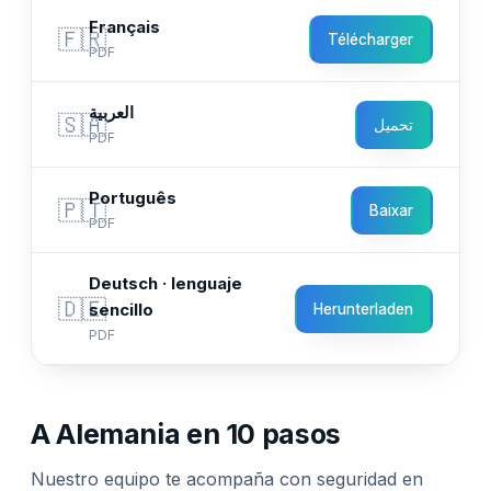
Français
🇫🇷
Télécharger
PDF
العربية
🇸🇦
تحميل
PDF
Português
🇵🇹
Baixar
PDF
Deutsch · lenguaje
🇩🇪
sencillo
Herunterladen
PDF
A Alemania en 10 pasos
Nuestro equipo te acompaña con seguridad en