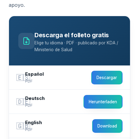
apoyo.
Descarga el folleto gratis
Elige tu idioma · PDF · publicado por KDA /
Ministerio de Salud
Español
🇪🇸
Descargar
PDF
Deutsch
🇩🇪
Herunterladen
PDF
English
🇬🇧
Download
PDF