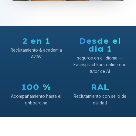
2 en 1
Desde el
día 1
Reclutamiento & academia
AZAV
seguros en el idioma —
Fachsprachkurs online con
tutor de AI
100 %
RAL
Acompañamiento hasta el
Reclutamiento con sello de
onboarding
calidad