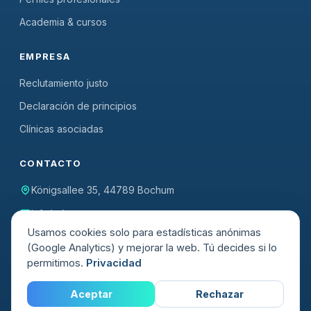
Academia & cursos
EMPRESA
Reclutamiento justo
Declaración de principios
Clínicas asociadas
CONTACTO
Königsallee 35, 44789 Bochum
info(@)mygermanway.com
Usamos cookies solo para estadísticas anónimas
(Google Analytics) y mejorar la web. Tú decides si lo
permitimos.
Privacidad
Sello RAL Reclutamiento
Centro formativo certificado
Justo
AZAV
Aceptar
Rechazar
© 2026 MyGermanWay GmbH ·
Aviso legal
·
Privacidad
·
AGB